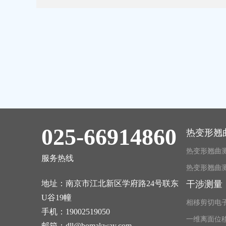
025-66914860
热变形翘
热变形翘曲
服务热线
热变形翘曲测
地址：南京市江北新区学府路24号联东
干涉测量
U谷19幢
相移剪切电
手机：
19002519050
一维离面位
邮箱：
dll@bomakway.com