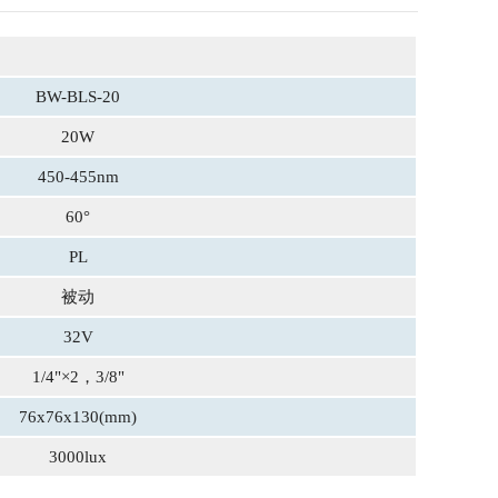
BW-BLS-20
20W
450-455nm
60°
PL
被动
32V
1/4"×2，3/8"
76x76x130(mm)
3000lux